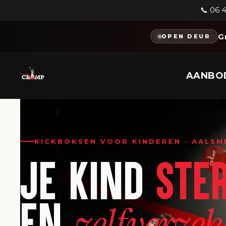
📞 06 
G
OPEN DEUR
AANBO
KICKBOKSEN VOOR KINDEREN · AALSM
JE KIND
STE
EN
zelfverzek