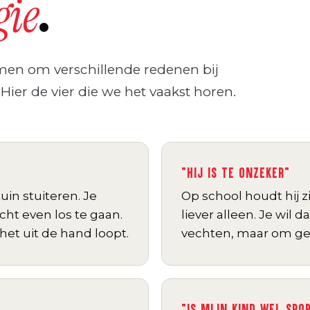
.
gie
men om verschillende redenen bij
 Hier de vier die we het vaakst horen.
"HIJ IS TE ONZEKER"
uin stuiteren. Je
Op school houdt hij zic
cht even los te gaan.
liever alleen. Je wil d
het uit de hand loopt.
vechten, maar om ge
"IS MIJN KIND WEL SPO