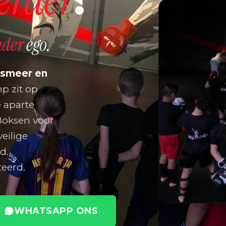
nder
ego.
lsmeer en
 zit op
e aparte
sBoksen voor
veilige
d.
eerd.
WHATSAPP ONS