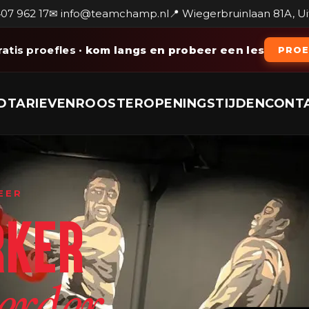
407 962 17
✉ info@teamchamp.nl
📍 Wiegerbruinlaan 81A, U
ratis proefles
· kom langs en probeer een les
PROE
D
TARIEVEN
ROOSTER
OPENINGSTIJDEN
CONT
EER
RKER
.
erder