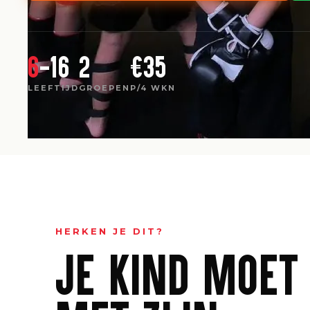
6
-16
2
€35
LEEFTIJD
GROEPEN
P/4 WKN
HERKEN JE DIT?
JE KIND MOET 