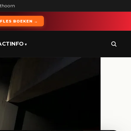
ithoorn
FLES BOEKEN →
ACT
INFO