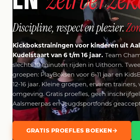
Discipline, respect en plezier.
Zo
Kickbokstrainingen voor kinderen uit Aa
Kudelstaart van 6 t/m 16 jaar.
Team Champ
slechts 10 minuten rijden in Uithoorn. Twe
groepen: PlayBoksen voor 6-11 jaar en Kid
12-16 jaar. Kleine groepen, ervaren trainers, 
omgeving. Gratis proefles, geen inschrijfgel
Aalsmeerpas en Jeugdsportfonds geaccept
GRATIS PROEFLES BOEKEN