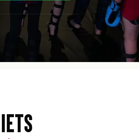
DIRECT I
Sterker,
zelfver
TEAM CHAMP 
IETS