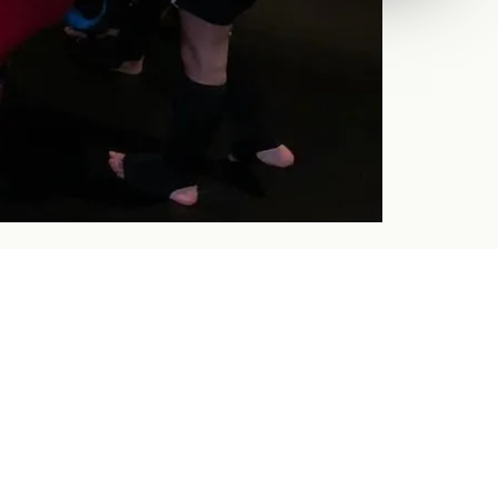
NSTROMEN MOGELIJK
 scherper,
zekerder.
· UITHOORN