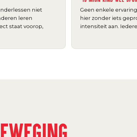
kinderlessen niet
Geen enkele ervarin
nderen leren
hier zonder iets gep
ct staat voorop,
intensiteit aan. Ieder
BEWEGING
.