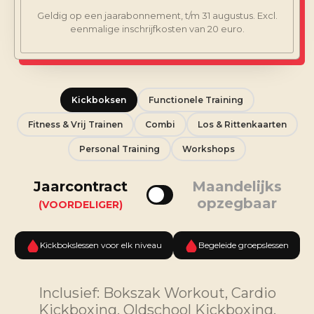
Geldig op een jaarabonnement, t/m 31 augustus. Excl.
eenmalige inschrijfkosten van 20 euro.
Kickboksen
Functionele Training
Fitness & Vrij Trainen
Combi
Los & Rittenkaarten
Personal Training
Workshops
Jaarcontract
Maandelijks
opzegbaar
(VOORDELIGER)
Kickbokslessen voor elk niveau
Begeleide groepslessen
Inclusief: Bokszak Workout, Cardio
Kickboxing, Oldschool Kickboxing,