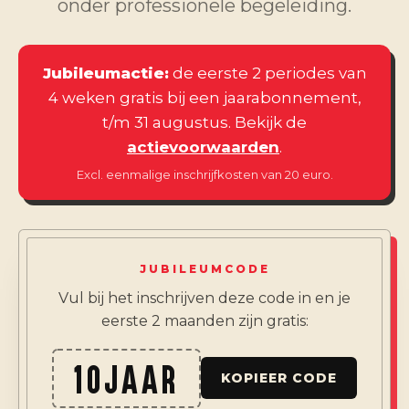
onder professionele begeleiding.
Jubileumactie:
de eerste 2 periodes van
4 weken gratis bij een jaarabonnement,
t/m 31 augustus. Bekijk de
actievoorwaarden
.
Excl. eenmalige inschrijfkosten van 20 euro.
JUBILEUMCODE
Vul bij het inschrijven deze code in en je
eerste 2 maanden zijn gratis:
10JAAR
KOPIEER CODE