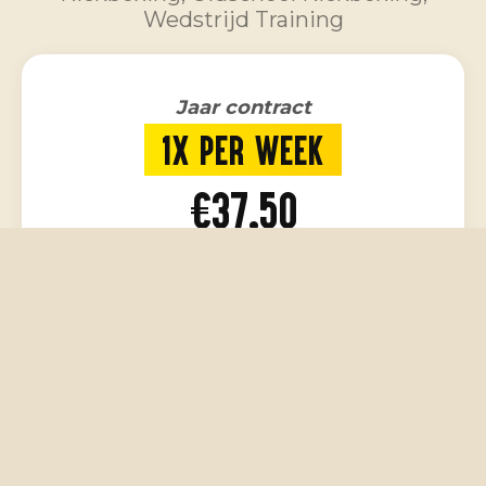
Wedstrijd Training
Jaar contract
1X PER WEEK
€37,50
/ 4 weken
1x per week kickboksen
Professionele begeleiding
Zelf kiezen op welke dag je
sport