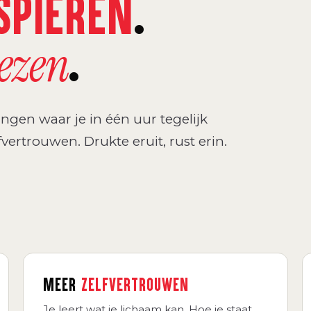
SPIEREN
.
.
wezen
ngen waar je in één uur tegelijk
fvertrouwen. Drukte eruit, rust erin.
MEER
ZELFVERTROUWEN
Je leert wat je lichaam kan. Hoe je staat,