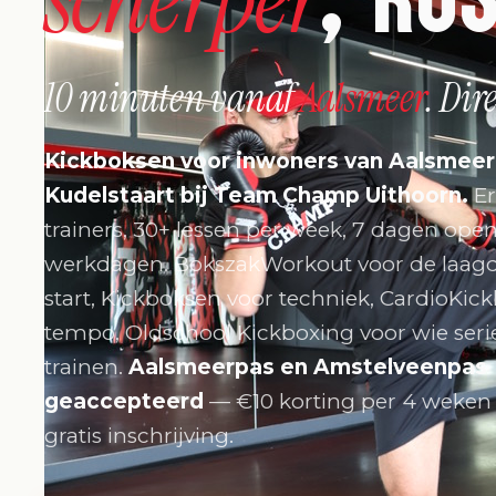
10 minuten vanaf
Aalsmeer
. Dir
Kickboksen voor inwoners van Aalsmeer
Kudelstaart bij Team Champ Uithoorn.
Er
trainers, 30+ lessen per week, 7 dagen open
werkdagen. BokszakWorkout voor de laag
start, Kickboksen voor techniek, CardioKic
tempo, Oldschool Kickboxing voor wie seri
trainen.
Aalsmeerpas en Amstelveenpas
geaccepteerd
— €10 korting per 4 weken e
gratis inschrijving.