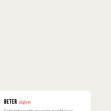
BETER
slapen
Echt lichamelijk gewerkt, hoofd leeg.