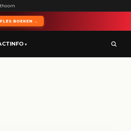
ithoorn
FLES BOEKEN →
ACT
INFO