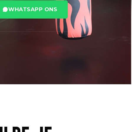
7 DAGEN 
WHATSAPP ONS
Technie
doorzet
TEAM CHAMP 