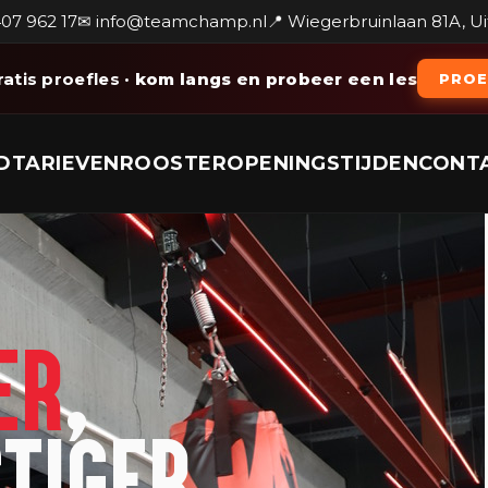
407 962 17
✉ info@teamchamp.nl
📍 Wiegerbruinlaan 81A, U
ratis proefles
· kom langs en probeer een les
PROE
D
TARIEVEN
ROOSTER
OPENINGSTIJDEN
CONT
ER
,
STIGER.