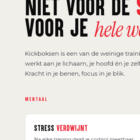
NIET VOOR DE
VOOR JE
hele 
Kickboksen is een van de weinige traini
werkt aan je lichaam, je hoofd én je zel
Kracht in je benen, focus in je blik.
MENTAAL
STRESS
VERDWIJNT
Na elke training daalt je cortisol meetbaar.