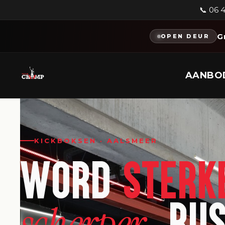
📞 06 
G
OPEN DEUR
AANBO
KICKBOKSEN · AALSMEER
WORD
STERK
, RU
scherper