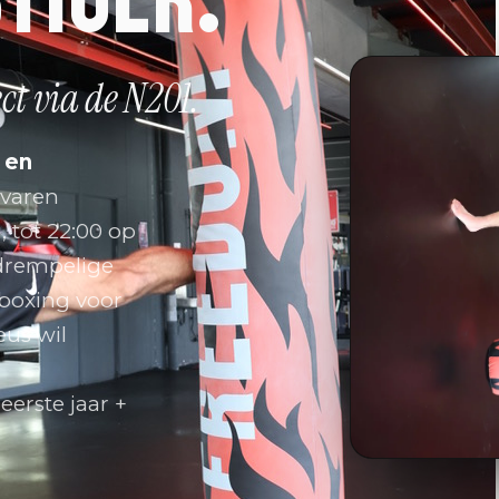
ect via de N201.
 en
varen
, tot 22:00 op
drempelige
kboxing voor
eus wil
erste jaar +