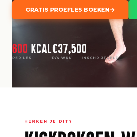
GRATIS PROEFLES BOEKEN
600
kcal
€37,50
0
PER LES
P/4 WKN
INSCHRIJFGELD
HERKEN JE DIT?