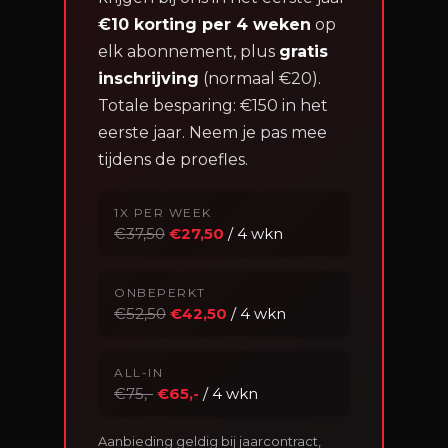
€10 korting per 4 weken
op
elk abonnement, plus
gratis
inschrijving
(normaal €20).
Totale besparing: €150 in het
eerste jaar. Neem je pas mee
tijdens de proefles.
1X PER WEEK
€37,50
€27,50
/ 4 wkn
ONBEPERKT
€52,50
€42,50
/ 4 wkn
ALL-IN
€75,-
€65,-
/ 4 wkn
Aanbieding geldig bij jaarcontract,