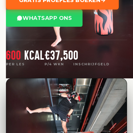
GRATIS PROEFLES BOEKEN
WHATSAPP ONS
600
kcal
€37,50
0
PER LES
P/4 WKN
INSCHRIJFGELD