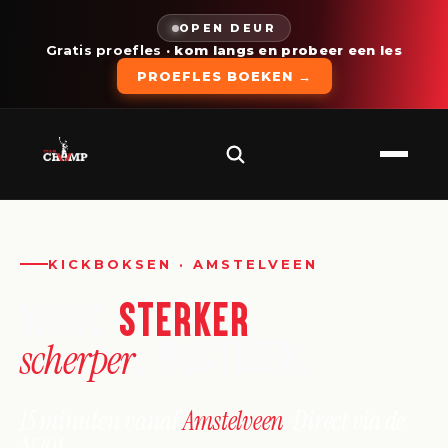
OPEN DEUR
Gratis proefles
· kom langs en probeer een les
PROEFLES BOEKEN →
KICKBOKSEN · AMSTELVEEN
WORD
STERKER
,
, RUSTIGER.
scherper
15 minuten vanaf
Amstelveen
. Direct via de