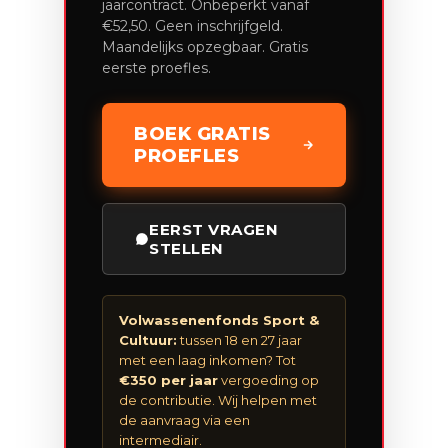
jaarcontract. Onbeperkt vanaf
€52,50. Geen inschrijfgeld.
Maandelijks opzegbaar. Gratis
eerste proefles.
BOEK GRATIS
PROEFLES
EERST VRAGEN
STELLEN
Volwassenenfonds Sport &
Cultuur:
tussen 18 en 27 jaar
met een laag inkomen? Tot
€350 per jaar
vergoeding op
de contributie. Wij helpen met
de aanvraag via een
intermediair.