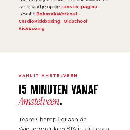
week vind je op de
rooster-pagina
.
Lesinfo:
BokszakWorkout
·
CardioKickboxing
·
Oldschool
Kickboxing
.
VANUIT AMSTELVEEN
15 MINUTEN VANAF
.
Amstelveen
Team Champ ligt aan de
Wiegerbruinlaan 81A in Uithoorn,