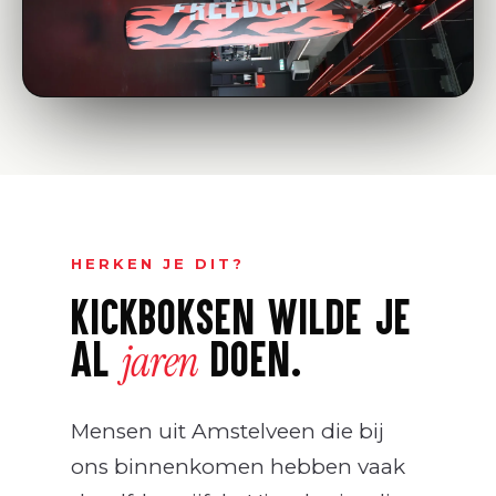
7 DAGEN OPEN · 30+ LESSEN/WEEK
Techniek, kracht,
doorzettingsvermogen.
TEAM CHAMP · UITHOORN
HERKEN JE DIT?
KICKBOKSEN WILDE JE
AL
DOEN.
jaren
Mensen uit Amstelveen die bij
ons binnenkomen hebben vaak