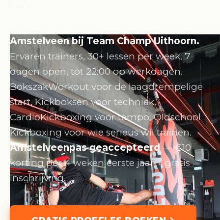
N201.
Kickboksen voor inwoners van
Amstelveen bij Team Champ Uithoorn.
Ervaren trainers, 30+ lessen per week, 7
dagen open, tot 22:00 op werkdagen.
BokszakWorkout voor de laagdrempelige
start, Kickboksen voor techniek,
CardioKickboxing voor tempo, Oldschool
Kickboxing voor wie serieus wil trainen.
Amstelveenpas geaccepteerd
— €10
korting per 4 weken eerste jaar + gratis
inschrijving.