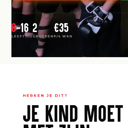
6
-16
2
€35
LEEFTIJD
GROEPEN
P/4 WKN
HERKEN JE DIT?
JE KIND MOET 