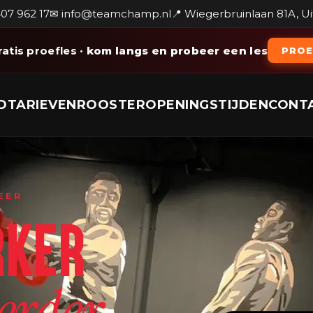
407 962 17
✉ info@teamchamp.nl
📍 Wiegerbruinlaan 81A, U
ratis proefles
· kom langs en probeer een les
PROE
D
TARIEVEN
ROOSTER
OPENINGSTIJDEN
CONT
EER
RKER
.
erder