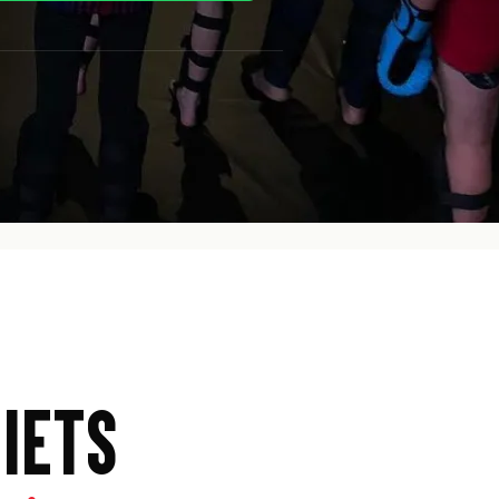
DIRECT I
Sterker,
zelfver
TEAM CHAMP 
IETS