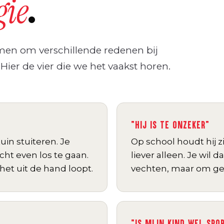
.
gie
men om verschillende redenen bij
 Hier de vier die we het vaakst horen.
"HIJ IS TE ONZEKER"
uin stuiteren. Je
Op school houdt hij zic
cht even los te gaan.
liever alleen. Je wil d
het uit de hand loopt.
vechten, maar om ge
"IS MIJN KIND WEL SPO