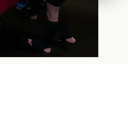
NSTROMEN MOGELIJK
 scherper,
zekerder.
· UITHOORN