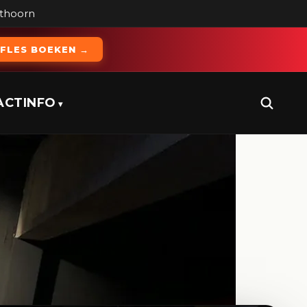
ithoorn
FLES BOEKEN →
ACT
INFO