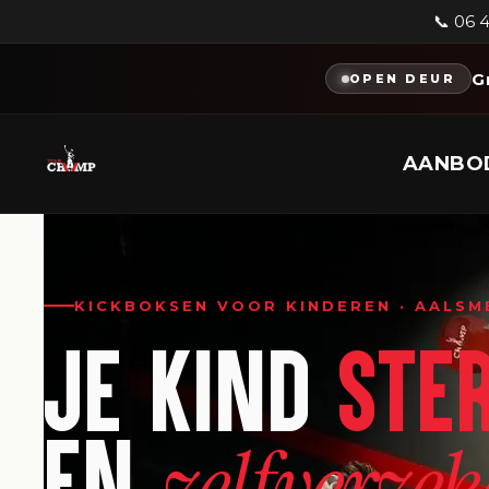
📞 06 
G
OPEN DEUR
AANBO
KICKBOKSEN VOOR KINDEREN · AALSM
JE KIND
STE
EN
zelfverzek