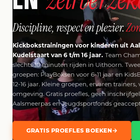
Discipline, respect en plezier.
Zo
Kickbokstrainingen voor kinderen uit Aa
Kudelstaart van 6 t/m 16 jaar.
Team Champ
slechts 10 minuten rijden in Uithoorn. Twe
groepen: PlayBoksen voor 6-11 jaar en Kid
12-16 jaar. Kleine groepen, ervaren trainers, 
omgeving. Gratis proefles, geen inschrijfgel
Aalsmeerpas en Jeugdsportfonds geaccept
GRATIS PROEFLES BOEKEN