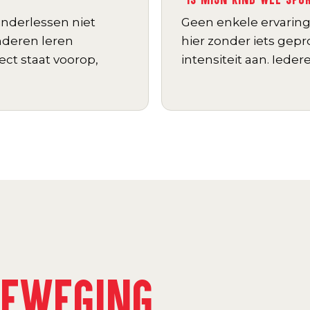
kinderlessen niet
Geen enkele ervarin
nderen leren
hier zonder iets gep
ct staat voorop,
intensiteit aan. Ieder
BEWEGING
.