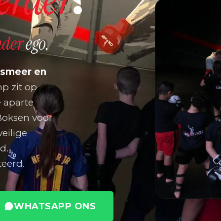
nder
ego.
lsmeer en
 zit op
e aparte
sBoksen voor
veilige
d.
eerd.
WHATSAPP ONS